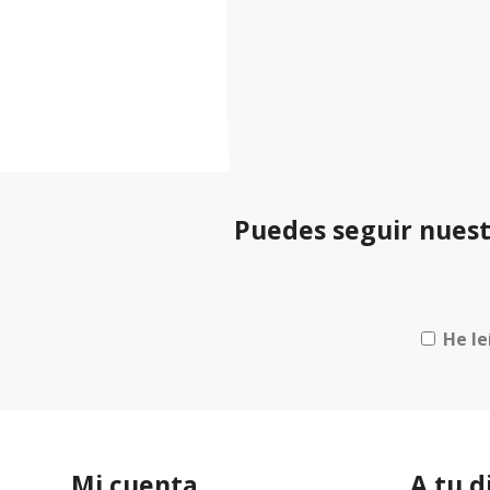
Puedes seguir nuest
He le
Mi cuenta
A tu d